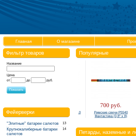
Главная
О магазине
Про
Фильтр товаров
Популярные
Название
Цена
от
до
руб.
Показать
300 руб.
700 руб.
Фейерверки
Фонтан настольный Р4810
Римские свечи Р5540
(упаковка 4 шт.)
Фантастика (0,8" х 8)
"Элитные" батареи салютов
13
Крупнокалиберные батареи
14
Петарды, наземные и 
салютов