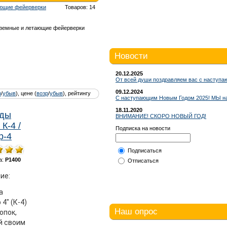
ающие фейерверки
Товаров: 14
аземные и летающие фейерверки
Новости
20.12.2025
От всей души поздравляем вас с наступа
09.12.2024
р
/
убыв
), цене (
возр
/
убыв
), рейтингу
С наступающим Новым Годом 2025! МЫ на
18.11.2020
рды
ВНИМАНИЕ! СКОРО НОВЫЙ ГОД!
К-4 /
Подписка на новости
р-4
Подписаться
а:
Р1400
Отписаться
ие:
а
 4" (К-4)
Наш опрос
опок,
й своим