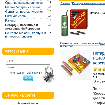
Средние батареи салютов
12
Главная
/
Петарды, наземные и лет
Малые батареи салютов
17
Фонтаны пиротехнические
10
Петарды, н
Римские свечи
14
Ракеты
2
Петарды, наземные и
14
летающие фейерверки
Бенгальские огни, хлопушки
7
и пневмохлопушки
Сортировать по: наименованию (
воз
(
возр
/
убыв
)
Авторизация
Пета
Р1400 
Корса
Регистрация
Мой пароль?
Код товар
К-4
Вход
Описан
Петард
"Корсар
Сейчас на сайте
дает хл
которы
На данный момент