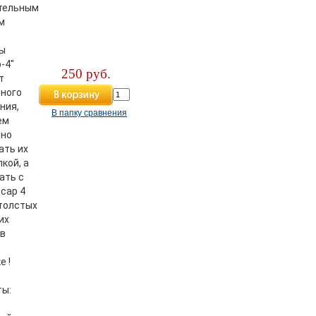
тельным
м
ы
-4"
250 руб.
т
тного
ния,
В папку сравнения
ем
тно
ать их
кой, а
ать с
рсар 4
 толстых
их
 в
е !
ы: