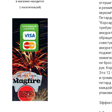
в магазине находится:
оглуши
1 посетитель(ей)
и резки
звуком!
Петард
"Корсар
требую
аккура
обраще
совету
аккура
поджиг
зажигал
не брос
рук. Ко
Это 12
и громк
петард
каждой
упаковк
Эффект