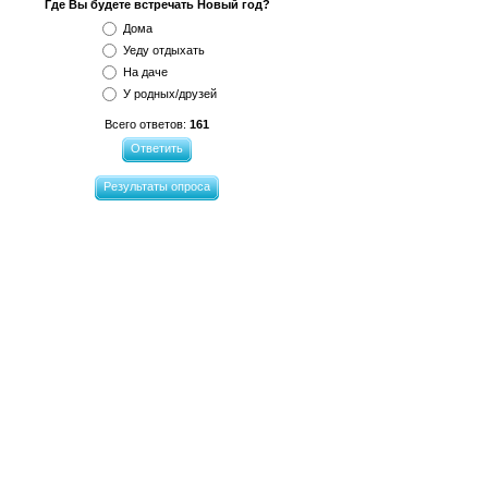
Где Вы будете встречать Новый год?
Дома
Уеду отдыхать
На даче
У родных/друзей
Всего ответов:
161
Ответить
Результаты опроса