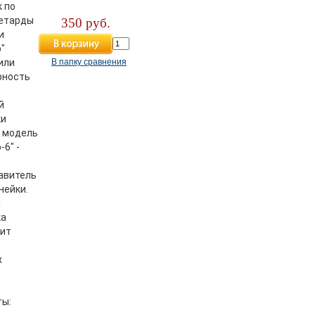
 по
Петарды
350 руб.
и
"
или
В папку сравнения
рность
й
ки
, модель
-6" -
авитель
нейки.
я
ка
ит
6
х
ы: