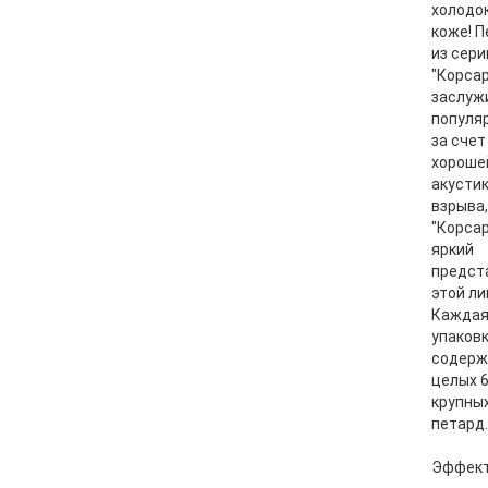
холодок
коже! 
из сери
"Корсар
заслуж
популя
за счет
хороше
акусти
взрыва
"Корсар
яркий
предст
этой ли
Кажда
упаков
содерж
целых 
крупны
петард.
Эффект