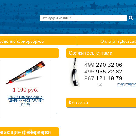
ведение фейерверков
Оплата и Доставк
Свяжитесь с нами
499
290 32 06
495
965 22 82
967
121 19 79
info@magfire
1 100 руб.
Р5607 Римская свеча
"ШАРИКИ-ФОНАРИКИ"
Корзина
2 800 руб.
65 руб.
(1"х8)
Фонтан пиротехнический
Бенгальские свечи 1
Р4510 Рио
НОВОГОДНИЕ (6ш
Ваша корзина:
В корзине нет товаров
летающие фейерверки