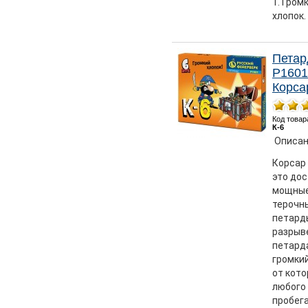
1. Гром
хлопок.
Пета
Р1601 
Корса
Код товар
К-6
Описан
Корсар 
это до
мощны
терочн
петарды
разрыв
петард
громкий
от кото
любого
пробег