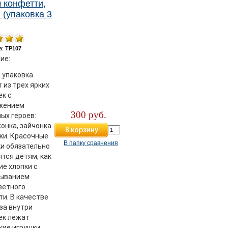
 конфетти,
 (упаковка 3
а:
ТР107
ие:
 упаковка
 из трех ярких
ек с
жением
300 руб.
ых героев:
онка, зайчонка
ки. Красочные
В папку сравнения
ки обязательно
тся детям, как
ие хлопки с
ыванием
ветного
и. В качестве
за внутри
ек лежат
кие игрушки.