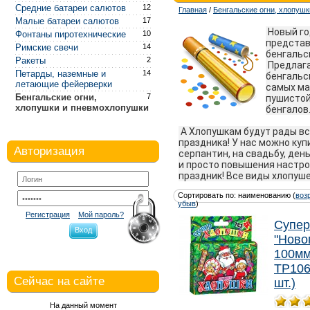
Средние батареи салютов
12
Главная
/
Бенгальские огни, хлопуш
Малые батареи салютов
17
Новый го
Фонтаны пиротехнические
10
представ
Римские свечи
14
бенгальс
Ракеты
2
Предлага
Петарды, наземные и
14
бенгальс
летающие фейерверки
самых ма
Бенгальские огни,
7
пушистой
хлопушки и пневмохлопушки
бенгалов
А Хлопушкам будут рады все
праздника! У нас можно куп
Авторизация
серпантин, на свадьбу, ден
и просто повышения настро
праздник! Все виды хлопуше
Сортировать по: наименованию (
воз
убыв
)
Регистрация
Мой пароль?
Супер
Вход
"Ново
100мм
ТР106
Сейчас на сайте
шт.)
На данный момент