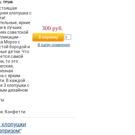
а:
ТР106
стоящая
дняя хлопушка с
ти!
тельные, яркие
и в лучших
300 руб.
иях советской
пликации -
а Мороз с
В папку сравнения
стой бородой и
ные детки. Что
ается самой
и, то это
ческая,
венная
ка с ярким
ти. В каждой
е 3 хлопушки с
ным дизайном.
ы:
ок. Конфетти.
 хлопушки
рпризом"