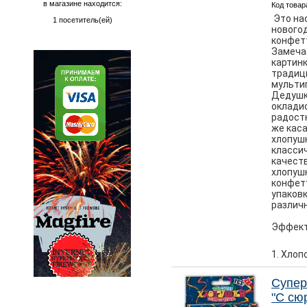
в магазине находится:
Код товар
Это на
1 посетитель(ей)
нового
конфет
Замеча
картинк
традиц
мульти
Дедушк
оклади
радост
же кас
хлопушк
класси
качест
хлопуш
конфет
упаковк
различ
Эффект
1. Хлоп
Супер
"С сю