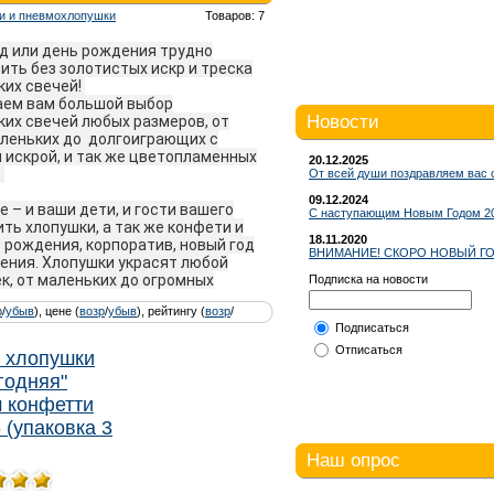
ки и пневмохлопушки
Товаров: 7
д или день рождения трудно
ить без золотистых искр и треска
ких свечей!
ем вам большой выбор
Новости
ких свечей любых размеров, от
леньких до долгоиграющих с
 искрой, и так же цветопламенных
20.12.2025
.
От всей души поздравляем вас 
09.12.2024
 – и ваши дети, и гости вашего
С наступающим Новым Годом 20
ить хлопушки, а так же конфети и
18.11.2020
ь рождения, корпоратив, новый год
ВНИМАНИЕ! СКОРО НОВЫЙ ГО
ения. Хлопушки украсят любой
к, от маленьких до огромных
Подписка на новости
р
/
убыв
), цене (
возр
/
убыв
), рейтингу (
возр
/
Подписаться
Отписаться
 хлопушки
годняя"
 конфетти
 (упаковка 3
Наш опрос