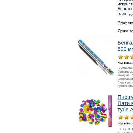
искрист
Бенгаль
горят д
Эффект
Яркие з
Бенга
600 м
Код товар
В упаковк
бенгальск
каждый. 
сверкающ
будут дар
протяжени
Пнев
Пати 
тубе 
Код товар
ЭТО НЕ 