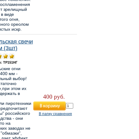
воспламенения
ет зрелищный
 в виде
того огня,
нного ореолом
стых искр.
льская свечи
м (3шт)
а:
ТР151НГ
ьские огни
400 мм -
льный выбор!
статочно
,при этом их
держать в
400 руб.
ли пиротехники
предпочитают
ы" российского
В папку сравнения
дства - они
что на
ких заводах не
"обмазки",
 дает эффект