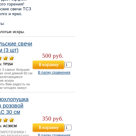
ого горения!
ские свечи ТСЗ
олго и ярко.
ы:
олотые искры.
льские свечи
м (3 шт)
500 руб.
а:
ТР154
е 3 самых больших
В папку сравнения
их огня длиной 60 см
Разлетающиеся
ие искры
ить Вам радость на
и четырех минут.
мохлопушка
в розовой
АС 30 см
350 руб.
а:
АС30СМ
ПИРОТЕХНИКА !
В папку сравнения