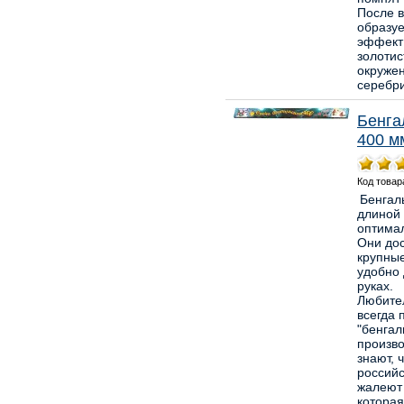
После 
образу
эффект
золотис
окруже
серебри
Бенга
400 м
Код товар
Бенгал
длиной 
оптима
Они до
крупные
удобно 
руках.
Любите
всегда 
"бенгал
произво
знают, 
российс
жалеют 
которая