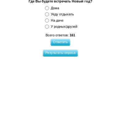
Где Вы будете встречать Новый год?
Дома
Уеду отдыхать
На даче
У родных/друзей
Всего ответов:
161
Ответить
Результаты опроса