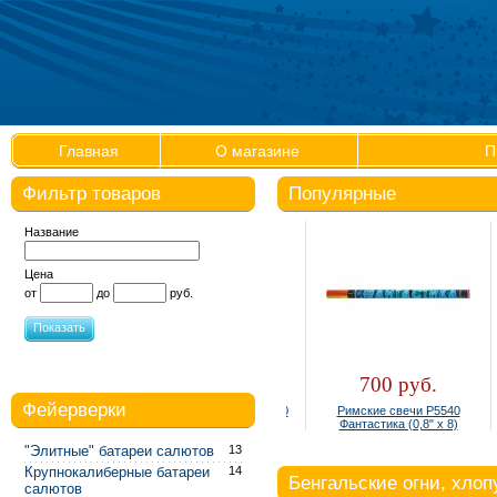
Главная
О магазине
П
Фильтр товаров
Популярные
Название
Цена
от
до
руб.
Показать
300 руб.
700 руб.
Фейерверки
Фонтан настольный Р4810
Римские свечи Р5540
(упаковка 4 шт.)
Фантастика (0,8" х 8)
"Элитные" батареи салютов
13
Крупнокалиберные батареи
14
Бенгальские огни, хло
салютов