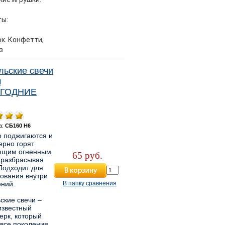
ы:
ок. Конфетти,
из
льские свечи
м
ГОДНИЕ
а:
СБ160 Н6
 поджигаются и
ерно горят
ющим огненным
65 руб.
 разбрасывая
Подходит для
ования внутри
ний.
В папку сравнения
ские свечи –
известный
ерк, который
все поколения.