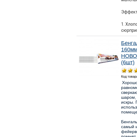
Эффект
1. Хлоп
сюрпр
Бенга
160м
НОВО
(6шт)
Код товар
Хорошо
равном
сверка
шаром,
искры. 
использ
помеще
Бенгаль
самый 
фейерв
помнят 