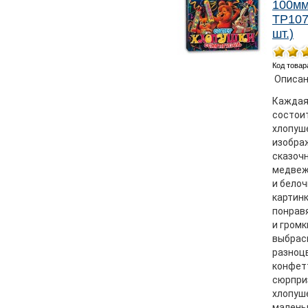
100мм
ТР107
шт.)
Код товар
Описан
Каждая
состоит
хлопуш
изобра
сказочн
медвеж
и белоч
картин
понравя
и громк
выбрас
разноц
конфетт
сюрпри
хлопуш
малень