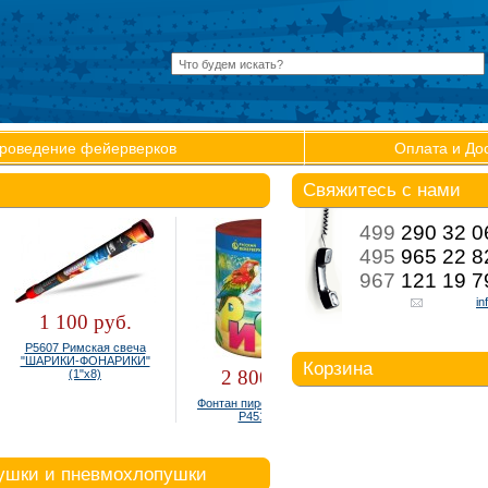
роведение фейерверков
Оплата и До
Свяжитесь с нами
499
290 32 0
495
965 22 8
967
121 19 7
in
1 100 руб.
Р5607 Римская свеча
"ШАРИКИ-ФОНАРИКИ"
Корзина
2 800 руб.
65 руб.
(1"х8)
Фонтан пиротехнический
Бенгальские свечи 160
Р4510 Рио
НОВОГОДНИЕ (6шт)
Ваша корзина:
В корзине нет товаров
пушки и пневмохлопушки