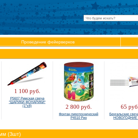
Проведение фейерверков
1 100 руб.
Р5607 Римская свеча
"ШАРИКИ-ФОНАРИКИ"
2 800 руб.
65 руб.
(1"х8)
Фонтан пиротехнический
Бенгальские свечи 
Р4510 Рио
НОВОГОДНИЕ (6
мм (3шт)