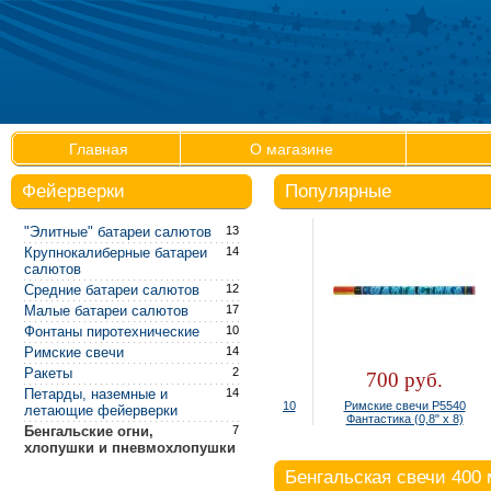
Главная
О магазине
Фейерверки
Популярные
"Элитные" батареи салютов
13
Крупнокалиберные батареи
14
салютов
Средние батареи салютов
12
Малые батареи салютов
17
Фонтаны пиротехнические
10
Римские свечи
14
Ракеты
2
300 руб.
700 руб.
Петарды, наземные и
14
Фонтан настольный Р4810
Римские свечи Р5540
летающие фейерверки
(упаковка 4 шт.)
Фантастика (0,8" х 8)
Бенгальские огни,
7
хлопушки и пневмохлопушки
Бенгальская свечи 400 