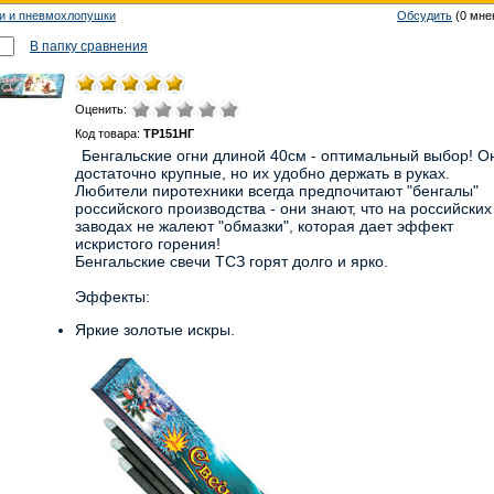
ки и пневмохлопушки
Обсудить
(0 мне
В папку сравнения
Оценить:
Код товара:
ТР151НГ
Бенгальские огни длиной 40см - оптимальный выбор! О
достаточно крупные, но их удобно держать в руках.
Любители пиротехники всегда предпочитают "бенгалы"
российского производства - они знают, что на российских
заводах не жалеют "обмазки", которая дает эффект
искристого горения!
Бенгальские свечи ТСЗ горят долго и ярко.
Эффекты:
Яркие золотые искры.