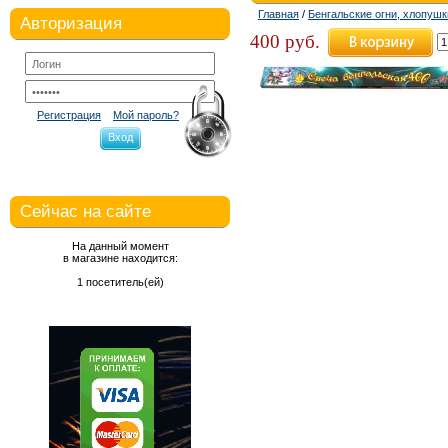
Главная
/
Бенгальские огни, хлопуш
Авторизация
400 руб.
Регистрация
Мой пароль?
Вход
Сейчас на сайте
На данный момент
в магазине находится:
1 посетитель(ей)