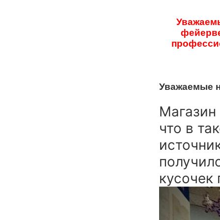
Уважаемы
фейерве
профессио
Уважаемые 
Магазин 
что в та
источник
получило
кусочек 