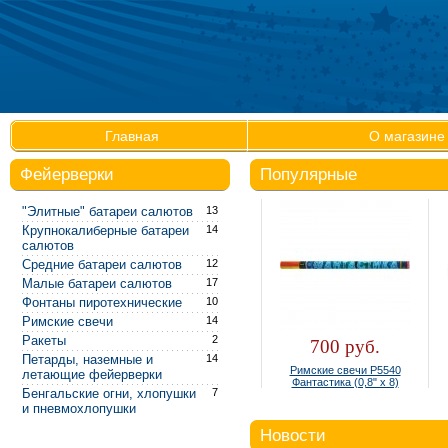
Главная
О магазине
Фейерверки
Популярные
"Элитные" батареи салютов
13
Крупнокалиберные батареи
14
салютов
Средние батареи салютов
12
Малые батареи салютов
17
1
Фонтаны пиротехнические
10
Р560
Римские свечи
14
"ШАР
Ракеты
2
300 руб.
700 руб.
Петарды, наземные и
14
Фонтан настольный Р4810
Римские свечи Р5540
летающие фейерверки
(упаковка 4 шт.)
Фантастика (0,8" х 8)
Бенгальские огни, хлопушки
7
и пневмохлопушки
Новости