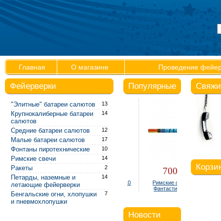
Главная
О магазине
Проведение фейер
Фейерверки
Популярные
Свяжи
"Элитные" батареи салютов
13
Крупнокалиберные батареи
14
салютов
Средние батареи салютов
12
Малые батареи салютов
17
Фонтаны пиротехнические
10
Римские свечи
14
Корзи
Ракеты
2
300 руб.
700 руб.
Петарды, наземные и
14
Фонтан настольный Р4810
Римские свечи Р5540
летающие фейерверки
(упаковка 4 шт.)
Фантастика (0,8" х 8)
Бенгальские огни, хлопушки
7
Ваша 
и пневмохлопушки
В корзине
Новости