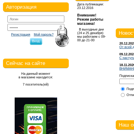
Дата публикации:
Авторизация
23.12.2016
Внимание!
Режим работы
магазина!
В выходные дни
Новос
(24 и 25 декабря)
Регистрация
Мой пароль?
мы работаем с 09-
00 до 21-00
Вход
20.12.202
От всей 
09.12.202
С наступ
Сейчас на сайте
18.11.202
ВНИМАНИ
На данный момент
Подписка
в магазине находится:
7 посетитель(ей)
Подп
Отпи
Наш о