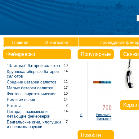
Главная
О магазине
Проведение фейер
Фейерверки
Популярные
Свяжи
"Элитные" батареи салютов
13
Крупнокалиберные батареи
14
салютов
Средние батареи салютов
12
Малые батареи салютов
17
Фонтаны пиротехнические
10
Римские свечи
14
Корзи
Ракеты
2
300 руб.
700 руб.
Петарды, наземные и
14
Фонтан настольный Р4810
Римские свечи Р5540
летающие фейерверки
(упаковка 4 шт.)
Фантастика (0,8" х 8)
Бенгальские огни, хлопушки
7
Ваша 
и пневмохлопушки
В корзине
Новости