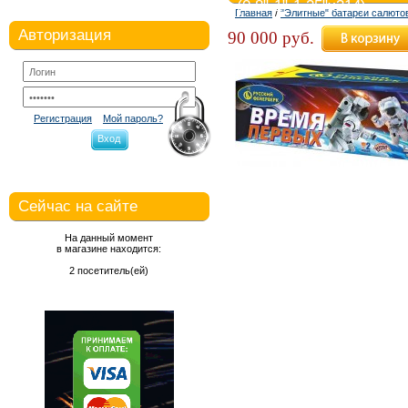
(0,8"-1"-1,25"х314)
Главная
/
"Элитные" батареи салюто
Авторизация
90 000 руб.
Регистрация
Мой пароль?
Вход
Сейчас на сайте
На данный момент
в магазине находится:
2 посетитель(ей)