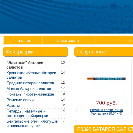
Главная
О магазине
Пр
Фейерверки
Популярные
"Элитные" батареи
13
салютов
Крупнокалиберные батареи
14
салютов
Средние батареи салютов
12
Малые батареи салютов
17
Фонтаны пиротехнические
10
Римские свечи
14
300 руб.
700 руб.
Ракеты
2
Фонтан настольный Р4810
Римские свечи Р5540
Петарды, наземные и
14
(упаковка 4 шт.)
Фантастика (0,8" х 8)
летающие фейерверки
Бенгальские огни, хлопушки
7
и пневмохлопушки
P8392 БАТАРЕЯ САЛЮ