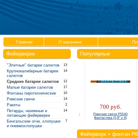
Главная
О магазине
Пр
Фейерверки
Популярные
"Элитные" батареи салютов
13
Крупнокалиберные батареи
14
салютов
Средние батареи салютов
12
Малые батареи салютов
17
Фонтаны пиротехнические
10
Римские свечи
14
Ракеты
2
300 руб.
700 руб.
Петарды, наземные и
14
Фонтан настольный Р4810
Римские свечи Р5540
летающие фейерверки
(упаковка 4 шт.)
Фантастика (0,8" х 8)
Бенгальские огни, хлопушки
7
и пневмохлопушки
Фейерверк + фонтан Р6