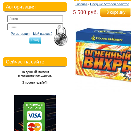
22)
Главная
/
Средние батареи салютов
Авторизация
5 500 руб.
Регистрация
Мой пароль?
Вход
Сейчас на сайте
На данный момент
в магазине находится:
3 посетитель(ей)