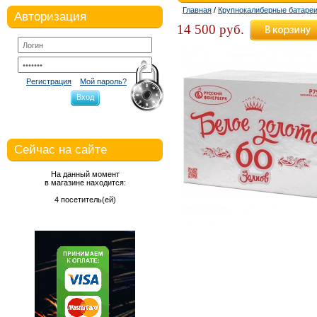
Главная
/
Крупнокалиберные батаре
Авторизация
14 500 руб.
Регистрация
Мой пароль?
Вход
Сейчас на сайте
На данный момент
в магазине находится:
4 посетитель(ей)