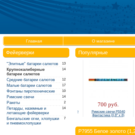
Главная
О магазине
Фейерверки
Популярные
"Элитные" батареи салютов
13
Крупнокалиберные
14
батареи салютов
Средние батареи салютов
12
Малые батареи салютов
17
Фонтаны пиротехнические
10
Р
Римские свечи
14
"
Ракеты
2
300 руб.
700 руб.
Петарды, наземные и
14
Фонтан настольный Р4810
Римские свечи Р5540
летающие фейерверки
(упаковка 4 шт.)
Фантастика (0,8" х 8)
Бенгальские огни, хлопушки
7
и пневмохлопушки
Р7955 Белое золото (1,2