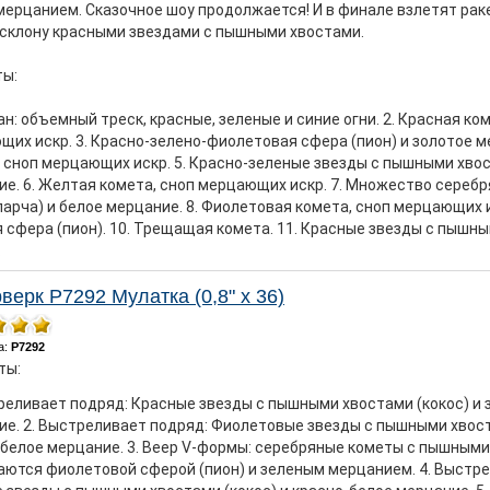
мерцанием. Сказочное шоу продолжается! И в финале взлетят ра
осклону красными звездами с пышными хвостами.
ы:
ан: объемный треск, красные, зеленые и синие огни. 2. Красная ко
их искр. 3. Красно-зелено-фиолетовая сфера (пион) и золотое м
 сноп мерцающих искр. 5. Красно-зеленые звезды с пышными хвос
ие. 6. Желтая комета, сноп мерцающих искр. 7. Множество сере
парча) и белое мерцание. 8. Фиолетовая комета, сноп мерцающих и
 сфера (пион). 10. Трещащая комета. 11. Красные звезды с пышны
.
верк Р7292 Мулатка (0,8" х 36)
а:
Р7292
ты:
реливает подряд: Красные звезды с пышными хвостами (кокос) и 
е. 2. Выстреливает подряд: Фиолетовые звезды с пышными хвост
-белое мерцание. 3. Веер V-формы: серебряные кометы с пышным
аются фиолетовой сферой (пион) и зеленым мерцанием. 4. Выстре