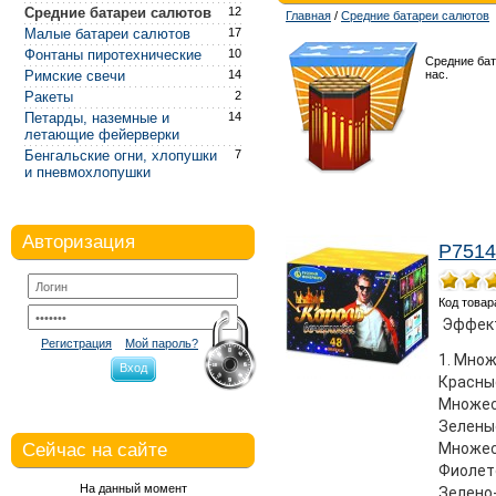
Средние батареи салютов
12
Главная
/
Средние батареи салютов
Малые батареи салютов
17
Фонтаны пиротехнические
10
Средние ба
Римские свечи
14
нас.
Ракеты
2
Петарды, наземные и
14
летающие фейерверки
Бенгальские огни, хлопушки
7
и пневмохлопушки
Авторизация
Р7514
Код товар
Эффек
Регистрация
Мой пароль?
1. Множ
Вход
Красные
Множест
Зеленые
Сейчас на сайте
Множест
Фиолето
На данный момент
Зелено-