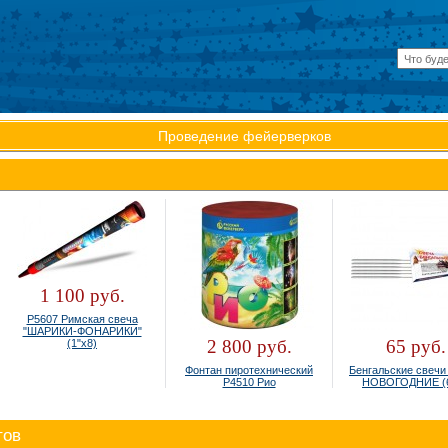
Проведение фейерверков
1 100 руб.
Р5607 Римская свеча
"ШАРИКИ-ФОНАРИКИ"
2 800 руб.
65 руб.
(1"х8)
Фонтан пиротехнический
Бенгальские свечи 16
Р4510 Рио
НОВОГОДНИЕ (6шт)
тов