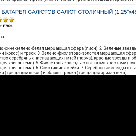
4 БАТАРЕЯ САЛЮТОВ САЛЮТ СТОЛИЧНЫЙ (1,25"х4
а:
Р7904
ы:
но-сине-зелено-белая мерцающая сфера (пион). 2. Зеленые звез
и (кокос) и треск. 3. Зелено-фиолетово-золотая мерцающая сфера 
тво серебряных ниспадающих нитей (парча), красные звезды и об
ая хризантема). 5. Фиолетовые звезды с пышными хвостами (коко
щая хризантема). 6. Свистящие змейки. 7. Серебряные звезды с
и (трещащий кокос) и облако треска (трещащая хризантема).