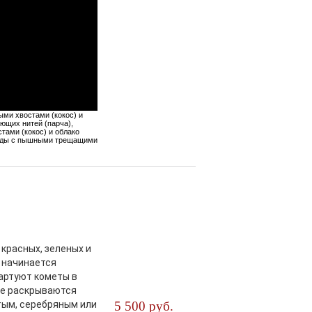
ыми хвостами (кокос) и
ющих нитей (парча),
тами (кокос) и облако
везды с пышными трещащими
красных, зеленых и
в начинается
артуют кометы в
бе раскрываются
тым, серебряным или
5 500 руб.