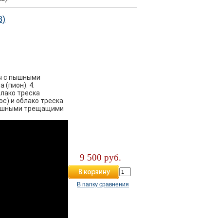
8)
ды с пышными
(пион). 4.
лако треска
с) и облако треска
 пышными трещащими
9 500 руб.
В папку сравнения