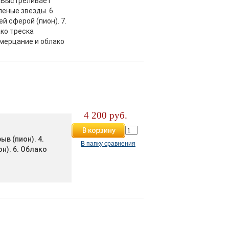
. Выстреливает
еные звезды. 6.
 сферой (пион). 7.
ко треска
 мерцание и облако
4 200 руб.
ыв (пион). 4.
В папку сравнения
н). 6. Облако