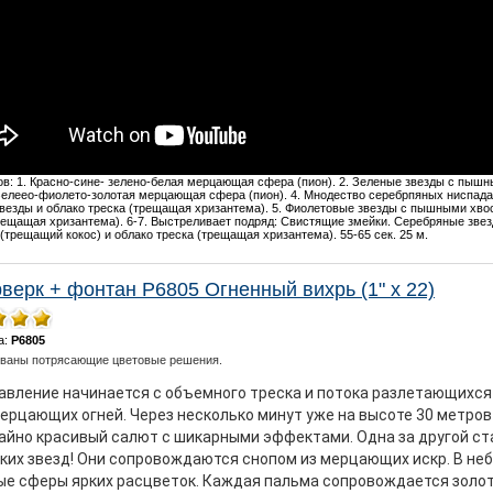
в: 1. Красно-сине- зелено-белая мерцающая сфера (пион). 2. Зеленые звезды с пышн
 Зелеео-фиолето-золотая мерцающая сфера (пион). 4. Мнодество серебрпяных ниспада
везды и облако треска (трещащая хризантема). 5. Фиолетовые звезды с пышными хвос
рещащая хризантема). 6-7. Выстреливает подряд: Свистящие змейки. Серебряные з
(трещащий кокос) и облако треска (трещащая хризантема). 55-65 сек. 25 м.
верк + фонтан Р6805 Огненный вихрь (1" х 22)
а:
Р6805
ованы потрясающие цветовые решения.
вление начинается с объемного треска и потока разлетающихся 
ерцающих огней. Через несколько минут уже на высоте 30 метро
айно красивый салют с шикарными эффектами. Одна за другой ст
рких звезд! Они сопровождаются снопом из мерцающих искр. В не
ые сферы ярких расцветок. Каждая пальма сопровождается золо