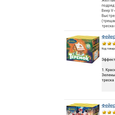
Желтые 
подряд:
Веер V
Выстре
(трещащ
треска
Фейер
Код товар
Эффект
1. Крас
Зелены
треска
Фейер