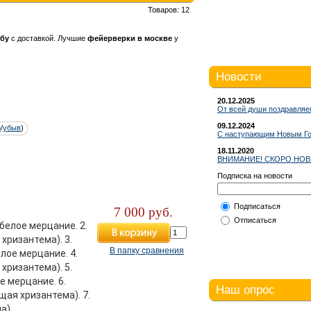
Товаров: 12
ьбу
с доставкой. Лучшие
фейерверки в москве
у
Новости
20.12.2025
От всей души поздравляе
09.12.2024
р
/
убыв
)
С наступающим Новым Год
18.11.2020
ВНИМАНИЕ! СКОРО НОВ
Подписка на новости
Подписаться
7 000 руб.
Отписаться
белое мерцание. 2.
хризантема). 3.
В папку сравнения
лое мерцание. 4.
хризантема). 5.
 мерцание. 6.
Наш опрос
ая хризантема). 7.
а).