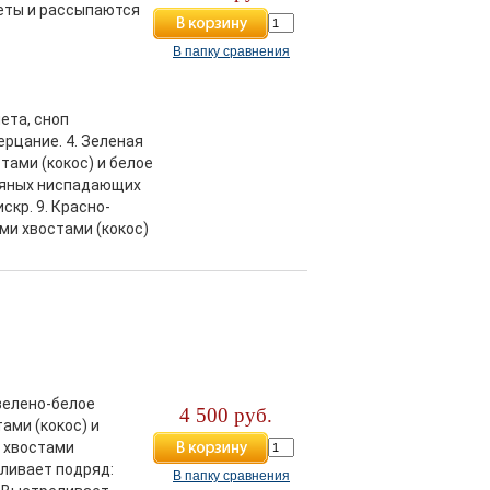
кеты и рассыпаются
В папку сравнения
мета, сноп
ерцание. 4. Зеленая
тами (кокос) и белое
бряных ниспадающих
скр. 9. Красно-
ми хвостами (кокос)
зелено-белое
4 500 руб.
ами (кокос) и
и хвостами
ливает подряд:
В папку сравнения