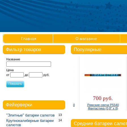
Главная
О магазине
Фильтр товаров
Популярные
Название
Цена
от
до
руб.
Показать
300 руб.
700 руб.
Фейерверки
Фонтан настольный Р4810
Римские свечи Р5540
(упаковка 4 шт.)
Фантастика (0,8" х 8)
"Элитные" батареи салютов
13
Крупнокалиберные батареи
14
Средние батареи салю
салютов