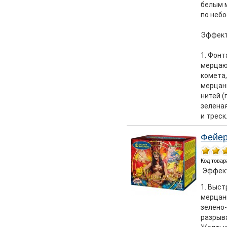
белым 
по неб
Эффект
1. Фонт
мерцающ
комета,
мерцан
нитей (
зеленая
и треск
Фейер
Код товар
Эффек
1. Выст
мерцани
зелено
разрыв