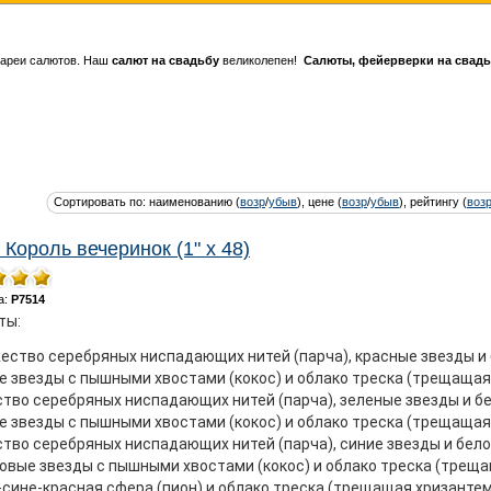
тареи салютов. Наш
салют на свадьбу
великолепен!
Салюты, фейерверки на свад
Сортировать по: наименованию (
возр
/
убыв
), цене (
возр
/
убыв
), рейтингу (
воз
 Король вечеринок (1" х 48)
а:
Р7514
ты:
ество серебряных ниспадающих нитей (парча), красные звезды и 
 звезды с пышными хвостами (кокос) и облако треска (трещащая 
во серебряных ниспадающих нитей (парча), зеленые звезды и бе
 звезды с пышными хвостами (кокос) и облако треска (трещащая 
во серебряных ниспадающих нитей (парча), синие звезды и белое
вые звезды с пышными хвостами (кокос) и облако треска (трещащ
сине-красная сфера (пион) и облако треска (трещащая хризантем