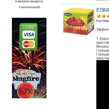
в магазине находится:
1 посетитель(ей)
Р790
Код товар
Эффект
1. Крас
хвостам
Множес
(трещащ
(треща
хвостам