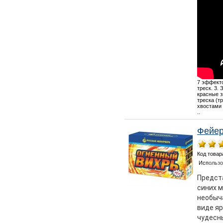
7 эффекто
треск. 3.
красные з
треска (т
хвостами 
..
Фейер
Код товар
Исп
ольз
Предста
синих м
необыч
виде я
чудесн