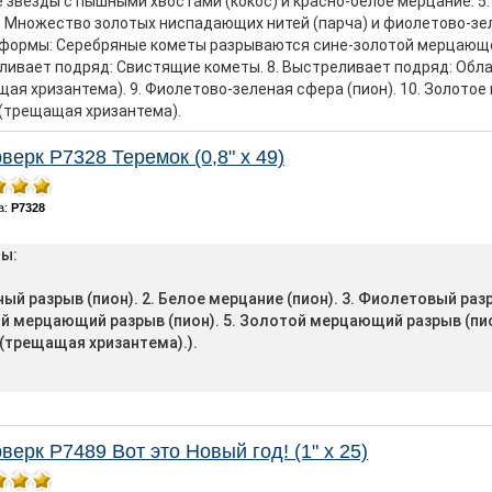
звезды с пышными хвостами (кокос) и красно-белое мерцание. 5
 Множество золотых ниспадающих нитей (парча) и фиолетово-зел
-формы: Серебряные кометы разрываются сине-золотой мерцающей
ливает подряд: Свистящие кометы. 8. Выстреливает подряд: Обла
ая хризантема). 9. Фиолетово-зеленая сфера (пион). 10. Золотое
 (трещащая хризантема).
верк Р7328 Теремок (0,8" х 49)
а:
P7328
ы:
ный разрыв (пион). 2. Белое мерцание (пион). 3. Фиолетовый разр
й мерцающий разрыв (пион). 5. Золотой мерцающий разрыв (пио
 (трещащая хризантема).).
верк Р7489 Вот это Новый год! (1" х 25)